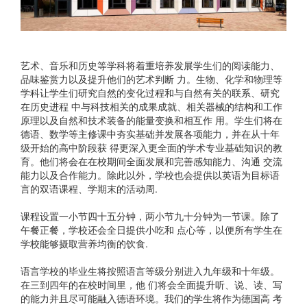
艺术、⾳乐和历史等学科将着重培养发展学⽣们的阅读能⼒、
品味鉴赏⼒以及提升他们的艺术判断 ⼒。⽣物、化学和物理等
学科让学⽣们研究⾃然的变化过程和与⾃然有关的联系、研究
在历史进程 中与科技相关的成果成就、相关器械的结构和⼯作
原理以及⾃然和技术装备的能量变换和相互作 ⽤。学⽣们将在
德语、数学等主修课中夯实基础并发展各项能⼒，并在从⼗年
级开始的⾼中阶段获 得更深⼊更全⾯的学术专业基础知识的教
育。他们将会在在校期间全⾯发展和完善感知能⼒、沟通 交流
能⼒以及合作能⼒。除此以外，学校也会提供以英语为⽬标语
⾔的双语课程、学期末的活动周.
课程设置⼀⼩节四⼗五分钟，两⼩节九⼗分钟为⼀节课。除了
午餐正餐，学校还会全⽇提供⼩吃和 点⼼等，以便所有学⽣在
学校能够摄取营养均衡的饮⻝.
语⾔学校的毕业⽣将按照语⾔等级分别进⼊九年级和⼗年级。
在三到四年的在校时间⾥，他 们将会全⾯提升听、说、读、写
的能⼒并且尽可能融⼊德语环境。我们的学⽣将作为德国⾼ 考