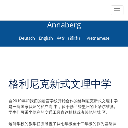
Toggl
Neue Sprachenschule
naviga
Annaberg
Deutsch
English
中文（简体）
Vietnamese
格利尼克新式文理中学
⾃2019年和我们的语⾔学校开始合作的格利尼克新式⽂理中学
是⼀所国家认证的私⽴⾼ 中，位于勃兰登堡州的上哈尔维县。
学⽣们可乘坐便利的交通⼯具直达柏林或者其他的城 区.
这所学校的教学任务涵盖了从七年级⾄⼗⼆年级的作为基础课