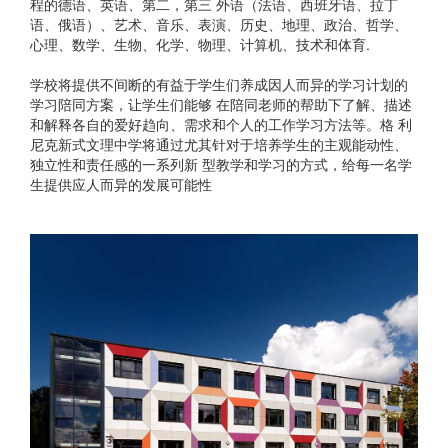
程的德语、英语、第⼆，第三 外语（法语、⻄班⽛语、拉丁
语、俄语）、艺术、⾳乐、表演、历史、地理、政治、哲学、
⼼理、数学、⽣物、化学、物理、计算机、技术和体育.
学校将提供不间断的有益于学⽣们养成因⼈⽽异的学习计划的
学习陪同⽅案，让学⽣们能够 在陪同⽼师的帮助下了解、描述
和解释各⾃的爱好趋向、需求和个⼈的⼯作学习⽅法等。格 利
尼克新式⽂理中学将通过尤其针对于培养学⽣的主观能动性、
独⽴性和责任感的⼀系列新 型教学和学习的⽅式，给每⼀名学
⽣提供应⼈⽽异的发展可能性