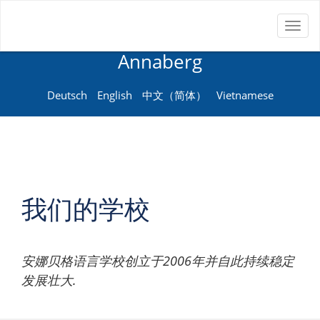
Toggl
Neue Sprachenschule
naviga
Annaberg
Deutsch
English
中文（简体）
Vietnamese
我们的学校
安娜⻉格语⾔学校创⽴于2006年并⾃此持续稳定
发展壮⼤.