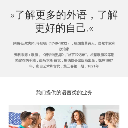
»了解更多的外语，了解
更好的自己.«
约翰·沃尔夫冈·冯·歌德（1749-1832），德国古典诗人、自然学家和
政治家
资料来源：歌德，《精语与熟思》,“格言和记录“。根据歌德和席勒
档案馆的手稿，由马克斯·赫克，歌德协会出版商出版，魏玛1907
年。出自艺术和古代，第三卷第一期，1821年
我们提供的语⾔类的业务