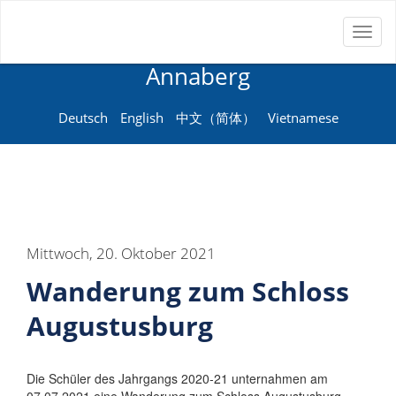
Toggl
Neue Sprachenschule
naviga
Annaberg
Deutsch
English
中文（简体）
Vietnamese
Mittwoch, 20. Oktober 2021
Wanderung zum Schloss
Augustusburg
Die Schüler des Jahrgangs 2020-21 unternahmen am